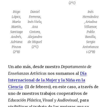
(2ºC)
Iñigo
Daniel
Inés
López,
Ferreras,
Hernández
María
Inés Viela,
, Ariadna
Martín,
Ana
Villamor,
Santiago
Cintora,
Pablo
Andrés,
Alejandro
Bonilla,
Adriana
de Miguel
Sergio
Pinzas
(2ºC)
Antoñanza
(2ºB)
s (2ºB)
Un año más, desde nuestro
Departamento de
Enseñanzas Artísticas
nos sumamos al
Día
Internacional de la Mujer y la Niña en la
Ciencia
(11 de febrero), en este caso, a través de
uno de nuestros trabajos cooperativos de
Educación Plástica
webbanki.ru
, Visual y Audiovisual
, para
visibilizar el trabajo de las mujeres que se