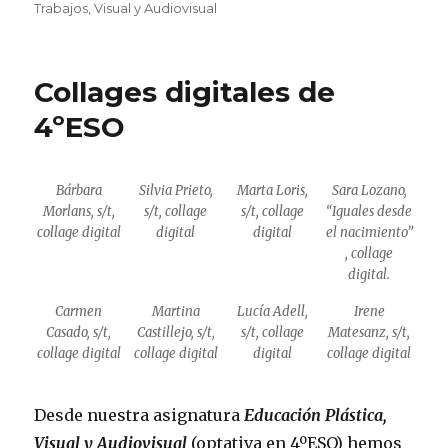
Trabajos
,
Visual y Audiovisual
Collages digitales de
4ºESO
Bárbara
Silvia Prieto,
Marta Loris,
Sara Lozano,
Morlans, s/t,
s/t, collage
s/t, collage
“Iguales desde
collage digital
digital
digital
el nacimiento”
, collage
digital.
Carmen
Martina
Lucía Adell,
Irene
Casado, s/t,
Castillejo, s/t,
s/t, collage
Matesanz, s/t,
collage digital
collage digital
digital
collage digital
Desde nuestra asignatura
Educación Plástica,
Visual y Audiovisual
(optativa en 4ºESO) hemos