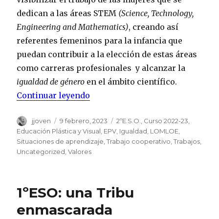
dedican a las áreas STEM
(Science, Technology,
Engineering and Mathematics)
, creando así
referentes femeninos para la infancia que
puedan contribuir a la elección de estas áreas
como carreras profesionales y alcanzar la
igualdad de género
en el ámbito científico.
Continuar leyendo
«Día Internacional de la Mujer y 
Autor
jjoven
Publicado
9 febrero, 2023
Categorías
2ºE.S.O.
,
Curso 2022-23
,
el
Educación Plástica y Visual
,
EPV
,
Igualdad
,
LOMLOE
,
Situaciones de aprendizaje
,
Trabajo cooperativo
,
Trabajos
,
Uncategorized
,
Valores
1ºESO: una Tribu
enmascarada