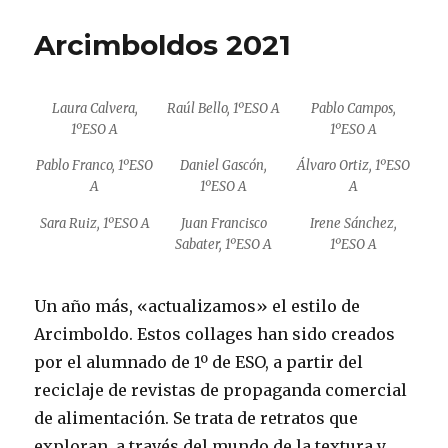
Arcimboldos 2021
Laura Calvera,
Raúl Bello, 1ºESO A
Pablo Campos,
1ºESO A
1ºESO A
Pablo Franco, 1ºESO
Daniel Gascón,
Álvaro Ortiz, 1ºESO
A
1ºESO A
A
Sara Ruiz, 1ºESO A
Juan Francisco
Irene Sánchez,
Sabater, 1ºESO A
1ºESO A
Un año más, «actualizamos» el estilo de
Arcimboldo. Estos collages han sido creados
por el alumnado de 1º de ESO, a partir del
reciclaje de revistas de propaganda comercial
de alimentación.
Se trata de retratos que
exploran, a través del mundo de la textura y