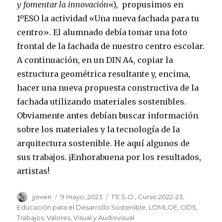
y fomentar la innovación
«), propusimos en
1ºESO la actividad «Una nueva fachada para tu
centro». El alumnado debía tomar una foto
frontal de la fachada de nuestro centro escolar.
A continuación, en un DIN A4, copiar la
estructura geométrica resultante y, encima,
hacer una nueva propuesta constructiva de la
fachada utilizando materiales sostenibles.
Obviamente antes debían buscar información
sobre los materiales y la tecnología de la
arquitectura sostenible. He aquí algunos de
sus trabajos. ¡Enhorabuena por los resultados,
artistas!
Autor
jjoven
Publicado
9 mayo, 2023
Categorías
1ºE.S.O.
,
Curso 2022-23
,
el
Educación para el Desarrollo Sostenible
,
LOMLOE
,
ODS
,
Trabajos
,
Valores
,
Visual y Audiovisual