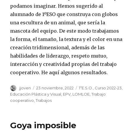
podamos imaginar. Hemos sugerido al
alumnado de 1ºESO que construya con globos
una escultura de un animal, que sería la
mascota del equipo. De este modo trabajamos
la forma, el tamaño, la textura y el color en una
creación tridimensional, además de las
habilidades de liderazgo, respeto mutuo,
interacción y creatividad propias del trabajo
cooperativo. He aquí algunos resultados.
Autor
jjoven
Publicado
23 noviembre, 2022
Categorías
1ºE.S.O.
,
Curso 2022-23
,
el
Educación Plástica y Visual
,
EPV
,
LOMLOE
,
Trabajo
cooperativo
,
Trabajos
Goya imposible