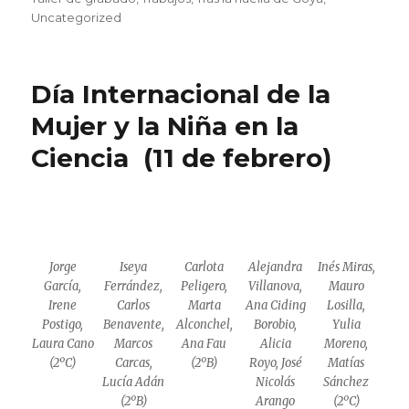
Uncategorized
Día Internacional de la
Mujer y la Niña en la
Ciencia (11 de febrero)
Jorge
Iseya
Carlota
Alejandra
Inés Miras,
García,
Ferrández,
Peligero,
Villanova,
Mauro
Irene
Carlos
Marta
Ana Ciding
Losilla,
Postigo,
Benavente,
Alconchel,
Borobio,
Yulia
Laura Cano
Marcos
Ana Fau
Alicia
Moreno,
(2ºC)
Carcas,
(2ºB)
Royo, José
Matías
Lucía Adán
Nicolás
Sánchez
(2ºB)
Arango
(2ºC)