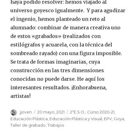
haya podido resolver: hemos viajado al
universo goyesco igualmente. Y para agudizar
el ingenio, hemos planteado un reto al
alumnado: combinar de manera creativa uno
de estos «grabados» (realizados con
estilógrafos y acuarela, con la técnica del
sombreado rayado) con una figura imposible.
Se trata de formas imaginarias, cuya
construcción en las tres dimensiones
conocidas no puede darse. He aquí los
interesantes resultados. ¡Enhorabuena,
artistas!
Autor
jjoven
Publicado
20 mayo, 2021
Categorías
2ºE.S.O.
,
Curso 2020-21
,
el
Educación Plástica
,
Educación Plástica y Visual
,
EPV
,
Goya
,
Taller de grabado
,
Trabajos