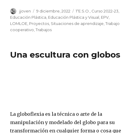
Autor
jjoven
Publicado
9 diciembre, 2022
Categorías
1ºE.S.O.
,
Curso 2022-23
,
el
Educación Plástica
,
Educación Plástica y Visual
,
EPV
,
LOMLOE
,
Proyectos
,
Situaciones de aprendizaje
,
Trabajo
cooperativo
,
Trabajos
Una escultura con globos
La globoflexia es la técnica o arte de la
manipulación y modelado del globo para su
transformación en cualquier forma o cosa que