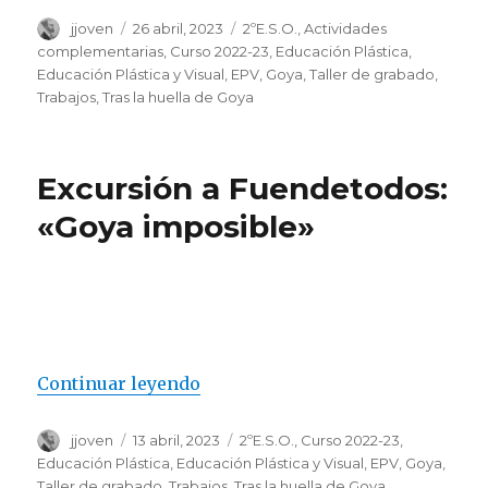
Autor
jjoven
Publicado
26 abril, 2023
Categorías
2ºE.S.O.
,
Actividades
el
complementarias
,
Curso 2022-23
,
Educación Plástica
,
Educación Plástica y Visual
,
EPV
,
Goya
,
Taller de grabado
,
Trabajos
,
Tras la huella de Goya
Excursión a Fuendetodos:
«Goya imposible»
Continuar leyendo
«Excursión a Fuendetodos: «Go
Autor
jjoven
Publicado
13 abril, 2023
Categorías
2ºE.S.O.
,
Curso 2022-23
,
el
Educación Plástica
,
Educación Plástica y Visual
,
EPV
,
Goya
,
Taller de grabado
,
Trabajos
,
Tras la huella de Goya
,