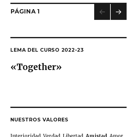
Navegación
PÁGINA
1
PRÓ
de
XIMA
PÁGI
entradas
NA
LEMA DEL CURSO 2022-23
«T
ogether
»
NUESTROS VALORES
Interioridad. Verdad. Libertad.
Amistad
. Amor.