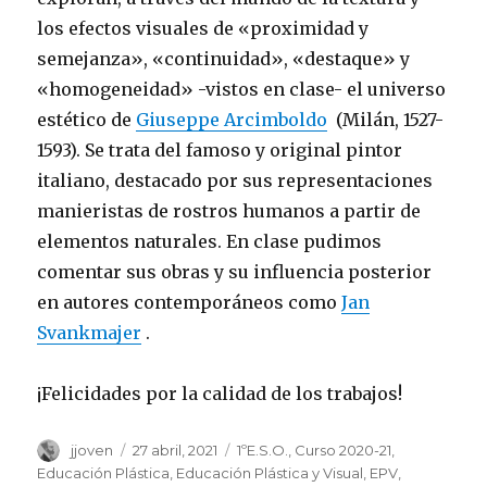
los efectos visuales de «proximidad y
semejanza», «continuidad», «destaque» y
«homogeneidad» -vistos en clase- el universo
estético de
Giuseppe Arcimboldo
(Milán, 1527-
1593). Se trata del famoso y original pintor
italiano, destacado por sus representaciones
manieristas de rostros humanos a partir de
elementos naturales. En clase pudimos
comentar sus obras y su influencia posterior
en autores contemporáneos como
Jan
Svankmajer
.
¡Felicidades por la calidad de los trabajos!
Autor
jjoven
Publicado
27 abril, 2021
Categorías
1ºE.S.O.
,
Curso 2020-21
,
el
Educación Plástica
,
Educación Plástica y Visual
,
EPV
,