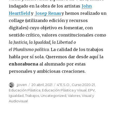
indagado en la obra de los artistas
John
Heartfield
y
Josep Renau
y hemos realizado un
collage (utilizando edición y recursos
digitales) cuyo objetivo es fomentar, con
sentido crítico, valores constitucionales como
la Justicia, la Igualdad, la Libertad o
el Pluralismo político.
La calidad de los trabajos
habla por sí sola. Queremos dar desde aquí la
enhorabuena
al alumnado por estas
personales y ambiciosas creaciones.
Autor
jjoven
Publicado
20 abril, 2021
Categorías
4ºE.S.O.
,
Curso 2020-21
,
el
Educación Plástica
,
Educación Plástica y Visual
,
EPV
,
Igualdad
,
Trabajos
,
Uncategorized
,
Valores
,
Visual y
Audiovisual