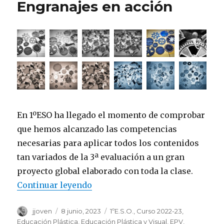
Engranajes en acción
En 1ºESO ha llegado el momento de comprobar
que hemos alcanzado las competencias
necesarias para aplicar todos los contenidos
tan variados de la 3ª evaluación a un gran
proyecto global elaborado con toda la clase.
Continuar leyendo
«Engranajes en acción»
Autor
jjoven
Publicado
8 junio, 2023
Categorías
1ºE.S.O.
,
Curso 2022-23
,
el
Educación Plástica
,
Educación Plástica y Visual
,
EPV
,