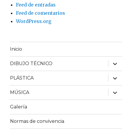
Feed de entradas
Feed de comentarios
WordPress.org
Inicio
expande
DIBUJO TÉCNICO
el
menú
inferior
expande
PLÁSTICA
el
menú
inferior
expande
MÚSICA
el
menú
inferior
Galería
Normas de convivencia