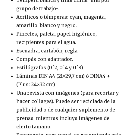
Témpera blanca y tinta china -una por
grupo de trabajo-.
Acrílicos o témperas: cyan, magenta,
amarillo, blanco y negro.
Pinceles, paleta, papel higiénico,
recipientes para el agua.
Escuadra, cartabón, regla.
Compás con adaptador.
Estilógrafos (0´2, 0´4 y 0´8)
Láminas DIN A4 (21×29,7 cm) ó DINA4 +
(Plus: 24×32 cm)
Una revista con imágenes (para recortar y
hacer collages). Puede ser reciclada de la
publicidad o de cualquier suplemento de
prensa, mientras incluya imágenes de
cierto tamaño.