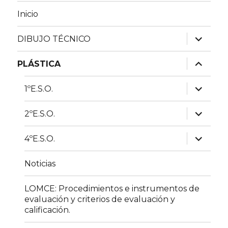
Inicio
expande
DIBUJO TÉCNICO
el
menú
inferior
expande
PLÁSTICA
el
menú
inferior
expande
1ºE.S.O.
el
menú
inferior
expande
2ºE.S.O.
el
menú
inferior
expande
4ºE.S.O.
el
menú
inferior
Noticias
LOMCE: Procedimientos e instrumentos de
evaluación y criterios de evaluación y
calificación.