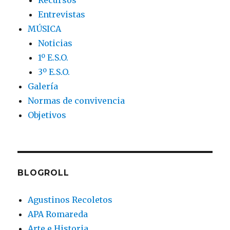
Recursos
Entrevistas
MÚSICA
Noticias
1º E.S.O.
3º E.S.O.
Galería
Normas de convivencia
Objetivos
BLOGROLL
Agustinos Recoletos
APA Romareda
Arte e Historia