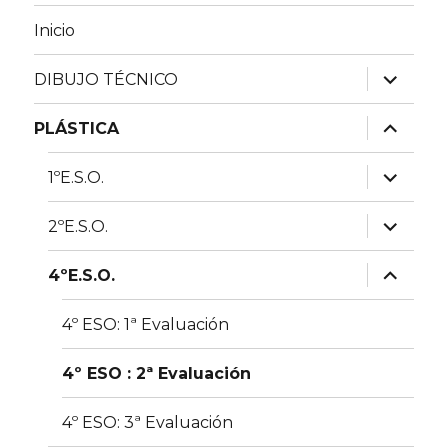
Inicio
expande
DIBUJO TÉCNICO
el
menú
inferior
expande
PLÁSTICA
el
menú
inferior
expande
1ºE.S.O.
el
menú
inferior
expande
2ºE.S.O.
el
menú
inferior
expande
4ºE.S.O.
el
menú
inferior
4º ESO: 1ª Evaluación
4º ESO : 2ª Evaluación
4º ESO: 3ª Evaluación