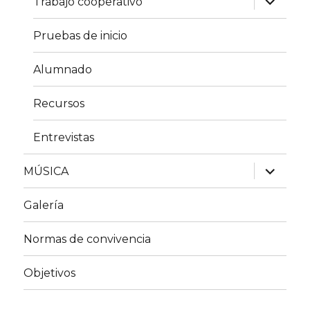
Trabajo cooperativo
el
menú
inferior
Pruebas de inicio
Alumnado
Recursos
Entrevistas
expande
MÚSICA
el
menú
inferior
Galería
Normas de convivencia
Objetivos