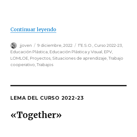
Continuar leyendo
«1ºESO: una Tribu enmascarada
Autor
jjoven
Publicado
9 diciembre, 2022
Categorías
1ºE.S.O.
,
Curso 2022-23
,
el
Educación Plástica
,
Educación Plástica y Visual
,
EPV
,
LOMLOE
,
Proyectos
,
Situaciones de aprendizaje
,
Trabajo
cooperativo
,
Trabajos
LEMA DEL CURSO 2022-23
«T
ogether
»