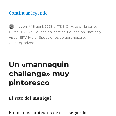
Continuar leyendo
«Arte en la calle»
Autor
jjoven
Publicado
18 abril, 2023
Categorías
1ºE.S.O.
,
Arte en la calle
,
el
Curso 2022-23
,
Educación Plástica
,
Educación Plástica y
Visual
,
EPV
,
Mural
,
Situaciones de aprendizaje
,
Uncategorized
Un «mannequin
challenge» muy
pintoresco
El reto del maniquí
En los dos contextos de este segundo