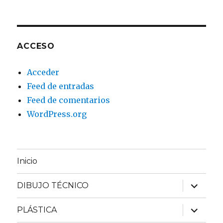
ACCESO
Acceder
Feed de entradas
Feed de comentarios
WordPress.org
Inicio
expande
DIBUJO TÉCNICO
el
menú
inferior
expande
PLÁSTICA
el