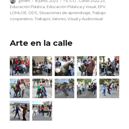
Autor
jjoven
Publicado
8 junio, 2023
Categorías
1ºE.S.O.
,
Curso 2022-23
,
el
Educación Plástica
,
Educación Plástica y Visual
,
EPV
,
LOMLOE
,
ODS
,
Situaciones de aprendizaje
,
Trabajo
cooperativo
,
Trabajos
,
Valores
,
Visual y Audiovisual
Arte en la calle