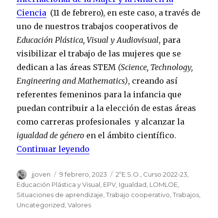
Ciencia
(11 de febrero), en este caso, a través de
uno de nuestros trabajos cooperativos de
Educación Plástica
webbanki.ru
, Visual y Audiovisual
, para
visibilizar el trabajo de las mujeres que se
dedican a las áreas STEM
(Science, Technology,
Engineering and Mathematics)
, creando así
referentes femeninos para la infancia que
puedan contribuir a la elección de estas áreas
como carreras profesionales y alcanzar la
igualdad de género
en el ámbito científico.
Continuar leyendo
«Día Internacional de la Mujer y 
Autor
jjoven
Publicado
9 febrero, 2023
Categorías
2ºE.S.O.
,
Curso 2022-23
,
el
Educación Plástica y Visual
,
EPV
,
Igualdad
,
LOMLOE
,
Situaciones de aprendizaje
,
Trabajo cooperativo
,
Trabajos
,
Uncategorized
,
Valores