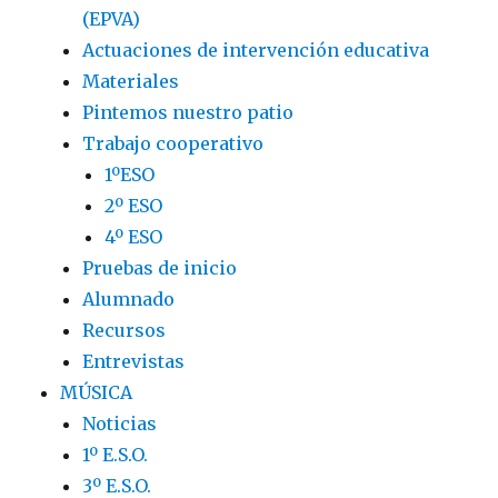
(EPVA)
Actuaciones de intervención educativa
Materiales
Pintemos nuestro patio
Trabajo cooperativo
1ºESO
2º ESO
4º ESO
Pruebas de inicio
Alumnado
Recursos
Entrevistas
MÚSICA
Noticias
1º E.S.O.
3º E.S.O.