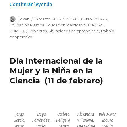
Continuar leyendo
«Un «mannequin challenge» mu
Autor
jjoven
Publicado
15 marzo, 2023
Categorías
1ºE.S.O.
,
Curso 2022-23
,
el
Educación Plástica
,
Educación Plástica y Visual
,
EPV
,
LOMLOE
,
Proyectos
,
Situaciones de aprendizaje
,
Trabajo
cooperativo
Día Internacional de la
Mujer y la Niña en la
Ciencia (11 de febrero)
Jorge
Iseya
Carlota
Alejandra
Inés Miras,
García,
Ferrández,
Peligero,
Villanova,
Mauro
Irene
Carlos
Marta
Ana Ciding
Losilla,