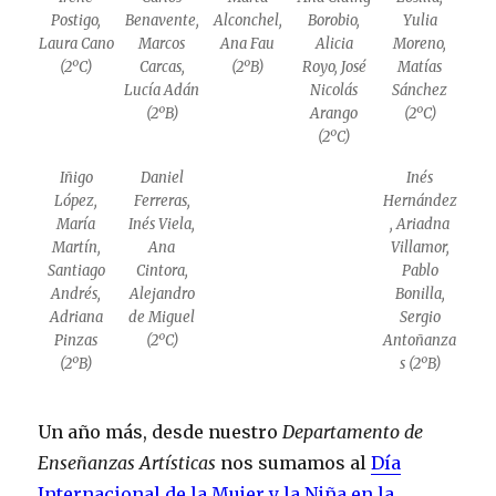
Postigo,
Benavente,
Alconchel,
Borobio,
Yulia
Laura Cano
Marcos
Ana Fau
Alicia
Moreno,
(2ºC)
Carcas,
(2ºB)
Royo, José
Matías
Lucía Adán
Nicolás
Sánchez
(2ºB)
Arango
(2ºC)
(2ºC)
Iñigo
Daniel
Inés
López,
Ferreras,
Hernández
María
Inés Viela,
, Ariadna
Martín,
Ana
Villamor,
Santiago
Cintora,
Pablo
Andrés,
Alejandro
Bonilla,
Adriana
de Miguel
Sergio
Pinzas
(2ºC)
Antoñanza
(2ºB)
s (2ºB)
Un año más, desde nuestro
Departamento de
Enseñanzas Artísticas
nos sumamos al
Día
Internacional de la Mujer y la Niña en la