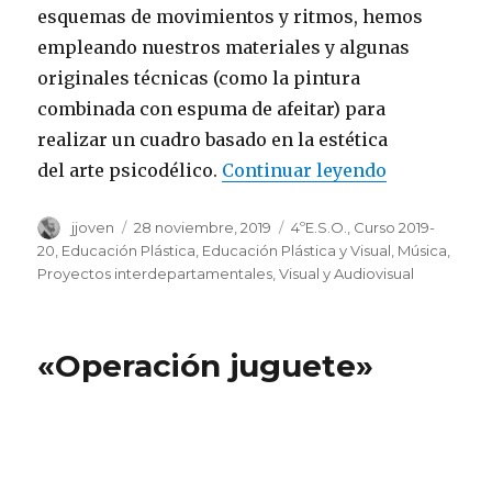
esquemas de movimientos y ritmos, hemos
empleando nuestros materiales y algunas
originales técnicas (como la pintura
combinada con espuma de afeitar) para
realizar un cuadro basado en la estética
del arte psicodélico.
Continuar leyendo
«Arte psico
Autor
jjoven
Publicado
28 noviembre, 2019
Categorías
4ºE.S.O.
,
Curso 2019-
el
20
,
Educación Plástica
,
Educación Plástica y Visual
,
Música
,
Proyectos interdepartamentales
,
Visual y Audiovisual
«Operación juguete»