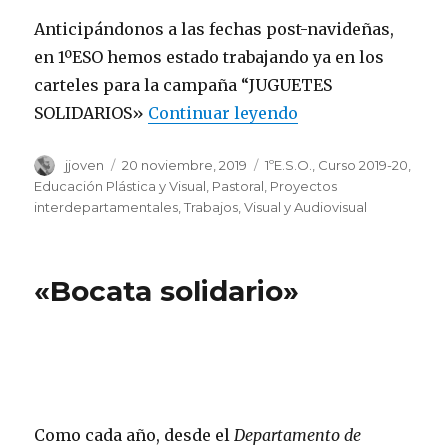
Anticipándonos a las fechas post-navideñas,
en 1ºESO hemos estado trabajando ya en los
carteles para la campaña “JUGUETES
SOLIDARIOS»
Continuar leyendo
««Operación jugu
Autor
jjoven
Publicado
20 noviembre, 2019
Categorías
1ºE.S.O.
,
Curso 2019-20
,
el
Educación Plástica y Visual
,
Pastoral
,
Proyectos
interdepartamentales
,
Trabajos
,
Visual y Audiovisual
«Bocata solidario»
Como cada año, desde el
Departamento de