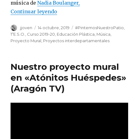
música de
Nadia Boulanger,
Continuar leyendo
«Abstracciones inspiradas en l
Autor
jjoven
Publicado
14 octubre, 2019
Categorías
#PintemosNuestroPatio
,
el
1ºE.S.O.
,
Curso 2019-20
,
Educación Plástica
,
Música
,
Proyecto Mural
,
Proyectos interdepartamentales
Nuestro proyecto mural
en «Atónitos Huéspedes»
(Aragón TV)