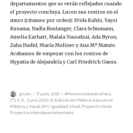
departamentos que se verán reflejados cuando
el proyecto concluya. Lucen sus rostros en el
muro (citamos por orden): Frida Kahlo, Yayoi
Kusama, Nadia Boulanger, Clara Schumann,
Amelia Earhart, Malala Yousafzai, Ada Byron,
Zaha Hadid, María Moliner y Ana Mª Matute.
Acabamos de empezar con los rostros de
Hypatia de Alejandría y Carl Friedrich Gauss.
Autor
jjoven
Publicado
17 junio, 2021
Categorías
#PintemosNuestroPatio
,
el
2ºE.S.O.
,
Curso 2020-21
,
Educación Plástica
,
Educación
Plástica y Visual
,
EPV
,
Igualdad
,
Mural
,
Proyecto Mural
,
Proyectos interdepartamentales