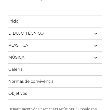
Inicio
expande
DIBUJO TÉCNICO
el
menú
inferior
expande
PLÁSTICA
el
menú
inferior
expande
MÚSICA
el
menú
inferior
Galería
Normas de convivencia
Objetivos
Departamento de Enseñanzas Artísticas
Creado con