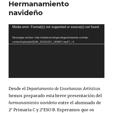
Hermanamiento
navideño
Reproductor
Media error: Format(s) not supported or source(s) not found
de
Descargar archivo: http://artisticas.blogscolegioromareda.com/wp-
vídeo
content/uploads/QUIK_20191221_183907.mp4?_=1
Desde el
Departamento de Enseñanzas Artísticas
hemos preparado esta breve presentación del
hermanamiento navideño
entre el alumnado de
2° Primaria C y 2°ESO B. Esperamos que os