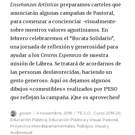
Enseñanzas Artísticas
preparamos carteles que
anunciarán algunas campañas de Pastoral,
para comenzar a concienciar -visualmente-
sobre nuestros valores agustinianos. En
febrero celebraremos el “Bocata Solidario”,
una jornada de reflexión y generosidad para
ayudar a los
Centros Esperanza
de nuestra
misión de Lábrea. Se tratará de acordarnos de
las personas desfavorecidas, haciendo un
gesto generoso. Aquí os dejamos algunos
dibujos «comestibles» realizados por 1ºESO
que reflejan la campaña. ¡Que os aprovechen!
Autor
jjoven
Publicado
4 noviembre, 2019
Categorías
1ºE.S.O.
,
Curso 2019-20
,
el
Educación Plástica
,
Educación Plástica y Visual
,
Pastoral
,
Proyectos interdepartamentales
,
Trabajos
,
Visual y
Audiovisual