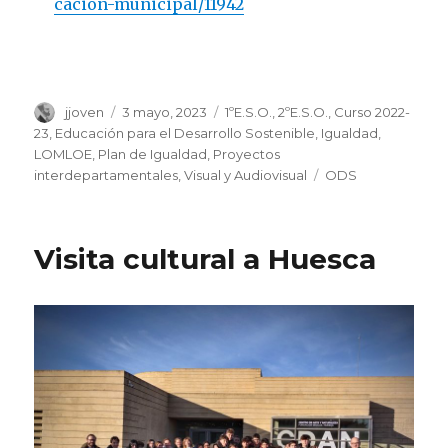
cacion-municipal/11942
Autor
jjoven
Publicado
3 mayo, 2023
Categorías
1ºE.S.O.
,
2ºE.S.O.
,
Curso 2022-
el
23
,
Educación para el Desarrollo Sostenible
,
Igualdad
,
LOMLOE
,
Plan de Igualdad
,
Proyectos
interdepartamentales
,
Visual y Audiovisual
Etiquetas
ODS
Visita cultural a Huesca