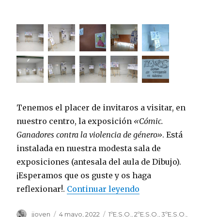
Tenemos el placer de invitaros a visitar, en
nuestro centro, la exposición
«Cómic.
Ganadores contra la violencia de género»
. Está
instalada en nuestra modesta sala de
exposiciones (antesala del aula de Dibujo).
¡Esperamos que os guste y os haga
reflexionar!.
Continuar leyendo
«Exposición: «Cómi
Autor
jjoven
Publicado
4 mayo, 2022
Categorías
1ºE.S.O.
,
2ºE.S.O.
,
3ºE.S.O.
,