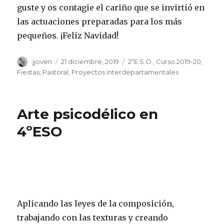
guste y os contagie el cariño que se invirtió en
las actuaciones preparadas para los más
pequeños. ¡Feliz Navidad!
Autor
jjoven
Publicado
21 diciembre, 2019
Categorías
2ºE.S.O.
,
Curso 2019-20
,
el
Fiestas
,
Pastoral
,
Proyectos interdepartamentales
Arte psicodélico en
4ºESO
Aplicando las leyes de la composición,
trabajando con las texturas y creando