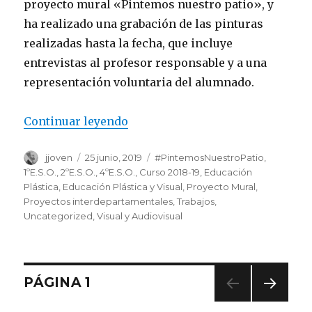
proyecto mural «Pintemos nuestro patio», y
ha realizado una grabación de las pinturas
realizadas hasta la fecha, que incluye
entrevistas al profesor responsable y a una
representación voluntaria del alumnado.
http://web
Continuar leyendo
«Nuestro proyecto mural en «A
Autor
jjoven
Publicado
25 junio, 2019
Categorías
#PintemosNuestroPatio
,
el
1ºE.S.O.
,
2ºE.S.O.
,
4ºE.S.O.
,
Curso 2018-19
,
Educación
Plástica
,
Educación Plástica y Visual
,
Proyecto Mural
,
Proyectos interdepartamentales
,
Trabajos
,
Uncategorized
,
Visual y Audiovisual
Navegación
PÁGINA
1
PRÓ