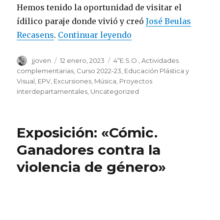
Hemos tenido la oportunidad de visitar el
ídilico paraje donde vivió y creó
José Beulas
Recasens
.
Continuar leyendo
«Visita cultural a Hu
Autor
jjoven
Publicado
12 enero, 2023
Categorías
4ºE.S.O.
,
Actividades
el
complementarias
,
Curso 2022-23
,
Educación Plástica y
Visual
,
EPV
,
Excursiones
,
Música
,
Proyectos
interdepartamentales
,
Uncategorized
Exposición: «Cómic.
Ganadores contra la
violencia de género»