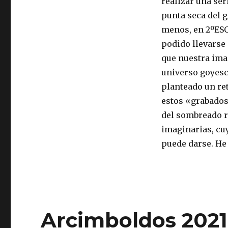
realizar una ser
punta seca del g
menos, en 2ºESO
podido llevarse 
que nuestra ima
universo goyesc
planteado un re
estos «grabados»
del sombreado r
imaginarias, cu
puede darse. He 
Arcimboldos 2021