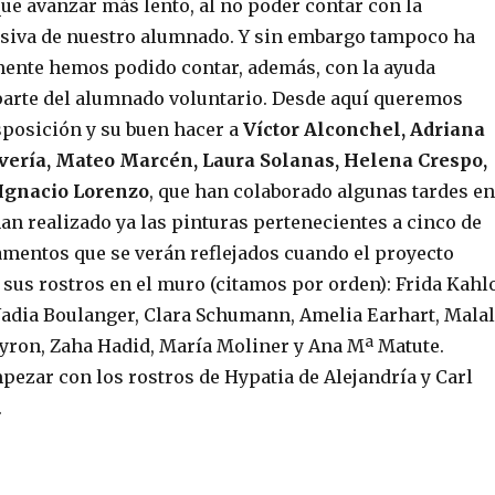
ue avanzar más lento, al no poder contar con la
siva de nuestro alumnado. Y sin embargo tampoco ha
ente hemos podido contar, además, con la ayuda
parte del alumnado voluntario. Desde aquí queremos
sposición y su buen hacer a
Víctor Alconchel, Adriana
avería, Mateo Marcén, Laura Solanas, Helena Crespo,
Ignacio Lorenzo
, que han colaborado algunas tardes en
han realizado ya las pinturas pertenecientes a cinco de
amentos que se verán reflejados cuando el proyecto
sus rostros en el muro (citamos por orden): Frida Kahlo
adia Boulanger, Clara Schumann, Amelia Earhart, Mala
Byron, Zaha Hadid, María Moliner y Ana Mª Matute.
ezar con los rostros de Hypatia de Alejandría y Carl
.