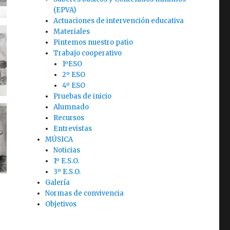
(EPVA)
Actuaciones de intervención educativa
Materiales
Pintemos nuestro patio
Trabajo cooperativo
1ºESO
2º ESO
4º ESO
Pruebas de inicio
Alumnado
Recursos
Entrevistas
MÚSICA
Noticias
1º E.S.O.
3º E.S.O.
Galería
Normas de convivencia
Objetivos