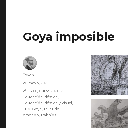
Goya imposible
Autor
jjoven
Publicado
20 mayo, 2021
el
Categorías
2ºE.S.O.
,
Curso 2020-21
,
Educación Plástica
,
Educación Plástica y Visual
,
EPV
,
Goya
,
Taller de
grabado
,
Trabajos