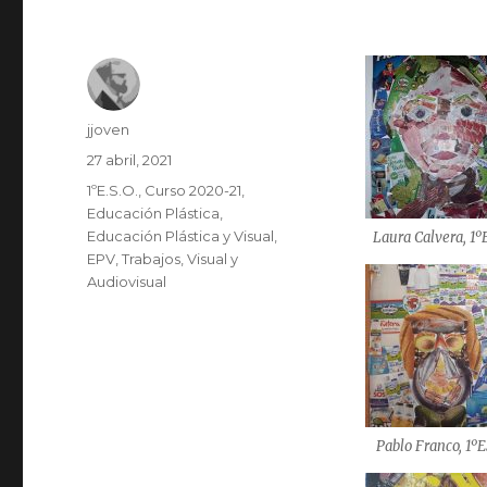
Autor
jjoven
Publicado
27 abril, 2021
el
Categorías
1ºE.S.O.
,
Curso 2020-21
,
Educación Plástica
,
Educación Plástica y Visual
,
Laura Calvera, 1
EPV
,
Trabajos
,
Visual y
Audiovisual
Pablo Franco, 1º