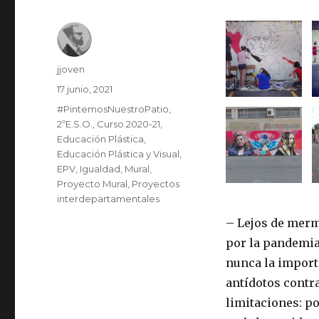
Autor
jjoven
Publicado
17 junio, 2021
el
Categorías
#PintemosNuestroPatio
,
2ºE.S.O.
,
Curso 2020-21
,
Educación Plástica
,
Educación Plástica y Visual
,
EPV
,
Igualdad
,
Mural
,
Proyecto Mural
,
Proyectos
interdepartamentales
– Lejos de merm
por la pandemia
nunca la import
antídotos contr
limitaciones: po