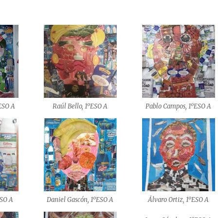
ºESO A
Raúl Bello, 1ºESO A
Pablo Campos, 1ºESO A
ESO A
Daniel Gascón, 1ºESO A
Álvaro Ortiz, 1ºESO A