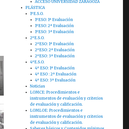
ACCESO UNIVERSIDAD ZARAGOZA
PLÁSTICA
1ºE.S.O.
1ºESO: 1ª Evaluación
1ºESO: 2ª Evaluación
1ºESO: 3ª Evaluación
2ºE.S.O.
2ºESO: 1ª Evaluación
2ºESO: 2ª Evaluación
2ºESO: 3ª Evaluación
4ºE.S.O.
4º ESO: 1ª Evaluación
4º ESO : 2ª Evaluación
4º ESO: 3ª Evaluación
Noticias
LOMCE: Procedimientos e
instrumentos de evaluación y criterios
de evaluación y calificación.
LOMLOE: Procedimientos e
instrumentos de evaluación y criterios
de evaluación y calificación.
Saberes básicos y Contenidos mínimos