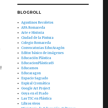
BLOGROLL
Agustinos Recoletos
APA Romareda
Arte e Historia
Ciudad de la Pintura
Colegio Romareda
a
Convocatorias EducAragón
Editor básico de imágenes
Educación Plástica
EducacionPlástica65
!
Educamos
Educaragon
Espacio Sagrado
Espiral Cromática
Google Art Project
Goya en el Prado
Las TIC en Plástica
Libros vivos