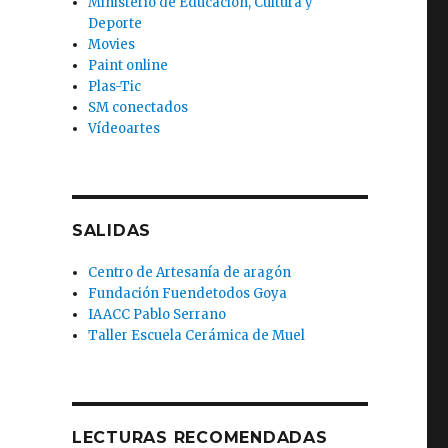
Ministerio de Educación, Cultura y
Deporte
Movies
Paint online
Plas-Tic
SM conectados
Vídeoartes
SALIDAS
Centro de Artesanía de aragón
Fundación Fuendetodos Goya
IAACC Pablo Serrano
Taller Escuela Cerámica de Muel
LECTURAS RECOMENDADAS