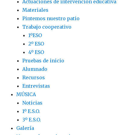
Actuaciones de intervención educativa
Materiales
Pintemos nuestro patio
Trabajo cooperativo
1ºESO
2º ESO
4º ESO
Pruebas de inicio
Alumnado
Recursos
Entrevistas
MÚSICA
Noticias
1º E.S.O.
3º E.S.O.
Galería