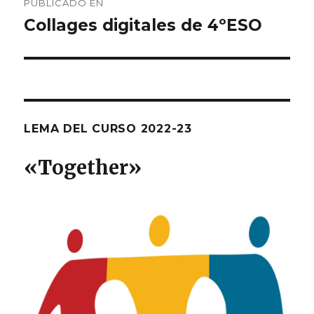
PUBLICADO EN
de
Collages digitales de 4ºESO
entradas
LEMA DEL CURSO 2022-23
«T
ogether
»