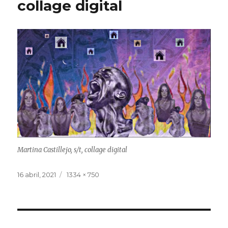
collage digital
Martina Castillejo, s/t, collage digital
Publicado
16 abril, 2021
Tamaño
1334 × 750
el
completo
Navegación