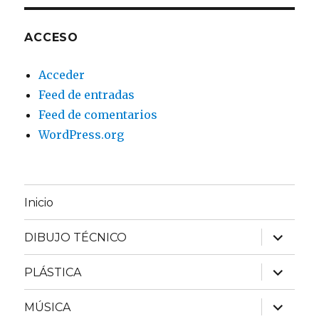
ACCESO
Acceder
Feed de entradas
Feed de comentarios
WordPress.org
Inicio
expande
DIBUJO TÉCNICO
el
menú
inferior
expande
PLÁSTICA
el
menú
inferior
expande
MÚSICA
el