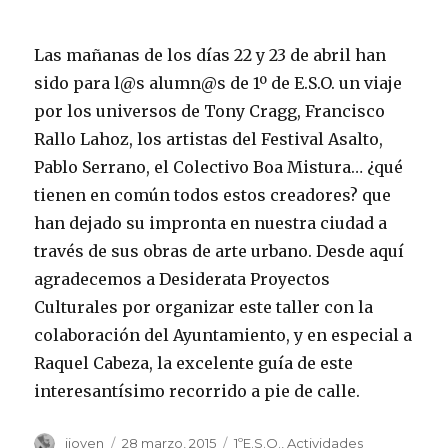
Las mañanas de los días 22 y 23 de abril han
sido para l@s alumn@s de 1º de E.S.O. un viaje
por los universos de Tony Cragg, Francisco
Rallo Lahoz, los artistas del Festival Asalto,
Pablo Serrano, el Colectivo Boa Mistura… ¿qué
tienen en común todos estos creadores? que
han dejado su impronta en nuestra ciudad a
través de sus obras de arte urbano. Desde aquí
agradecemos a Desiderata Proyectos
Culturales por organizar este taller con la
colaboración del Ayuntamiento, y en especial a
Raquel Cabeza, la excelente guía de este
interesantísimo recorrido a pie de calle.
Autor
jjoven
Publicado
28 marzo, 2015
Categorías
1ºE.S.O.
,
Actividades