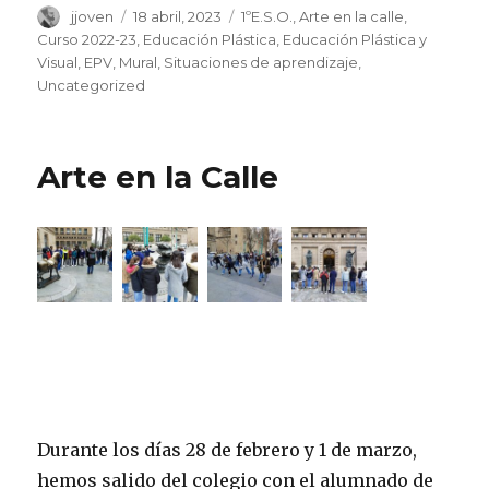
Autor
jjoven
Publicado
18 abril, 2023
Categorías
1ºE.S.O.
,
Arte en la calle
,
el
Curso 2022-23
,
Educación Plástica
,
Educación Plástica y
Visual
,
EPV
,
Mural
,
Situaciones de aprendizaje
,
Uncategorized
Arte en la Calle
Durante los días 28 de febrero y 1 de marzo,
hemos salido del colegio con el alumnado de