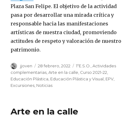
Plaza San Felipe. El objetivo de la actividad
pasa por desarrollar una mirada crítica y
responsable hacia las manifestaciones
artísticas de nuestra ciudad, promoviendo
actitudes de respeto y valoración de nuestro
patrimonio.
Autor
jjoven
Publicado
28 febrero, 2022
Categorías
1ºE.S.O.
,
Actividades
el
complementarias
,
Arte en la calle
,
Curso 2021-22
,
Educación Plástica
,
Educación Plástica y Visual
,
EPV
,
Excursiones
,
Noticias
Arte en la calle