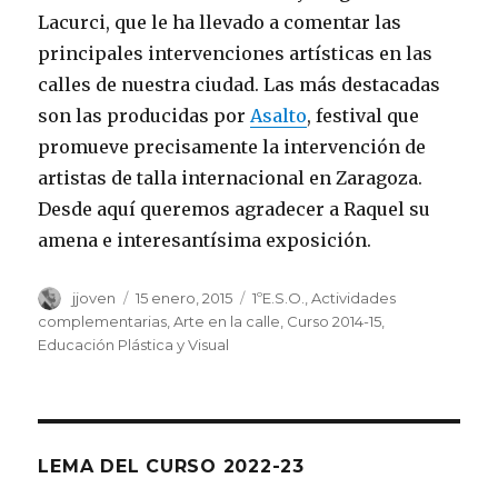
Lacurci, que le ha llevado a comentar las
principales intervenciones artísticas en las
calles de nuestra ciudad. Las más destacadas
son las producidas por
Asalto
, festival que
promueve precisamente la intervención de
artistas de talla internacional en Zaragoza.
Desde aquí queremos agradecer a Raquel su
amena e interesantísima exposición.
Autor
jjoven
Publicado
15 enero, 2015
Categorías
1ºE.S.O.
,
Actividades
el
complementarias
,
Arte en la calle
,
Curso 2014-15
,
Educación Plástica y Visual
LEMA DEL CURSO 2022-23