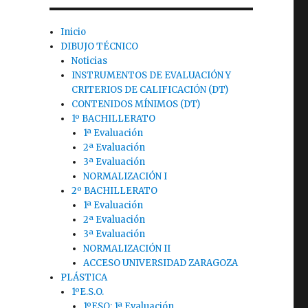
Inicio
DIBUJO TÉCNICO
Noticias
INSTRUMENTOS DE EVALUACIÓN Y
CRITERIOS DE CALIFICACIÓN (DT)
CONTENIDOS MÍNIMOS (DT)
1º BACHILLERATO
1ª Evaluación
2ª Evaluación
3ª Evaluación
NORMALIZACIÓN I
2º BACHILLERATO
1ª Evaluación
2ª Evaluación
3ª Evaluación
NORMALIZACIÓN II
ACCESO UNIVERSIDAD ZARAGOZA
PLÁSTICA
1ºE.S.O.
1ºESO: 1ª Evaluación