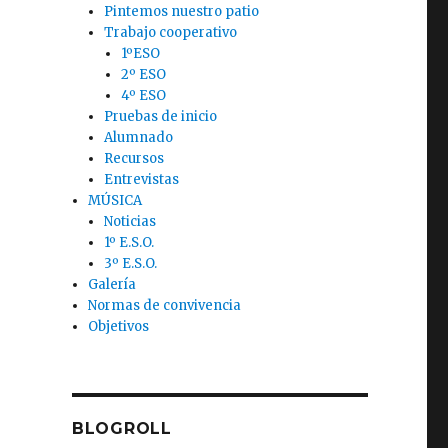
Pintemos nuestro patio
Trabajo cooperativo
1ºESO
2º ESO
4º ESO
Pruebas de inicio
Alumnado
Recursos
Entrevistas
MÚSICA
Noticias
1º E.S.O.
3º E.S.O.
Galería
Normas de convivencia
Objetivos
BLOGROLL