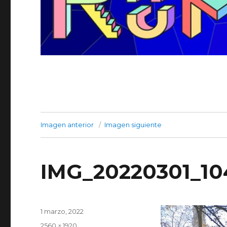
Imagen anterior
Imagen siguiente
IMG_20220301_10
Publicado
1 marzo, 2022
el
Tamaño
2560 × 1920