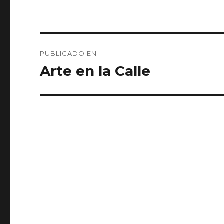
Navegación
PUBLICADO EN
de
Arte en la Calle
entradas