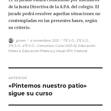
de la Junta Directiva de la A.P.A. del colegio. El
jurado podrá resolver aquellas situaciones no
contempladas en las presentes bases, según
su criterio.
mirziamov.ru
Autor
jjoven
Publicado
4 noviembre, 2021
Categorías
1ºE.S.O.
,
2ºE.S.O.
,
el
3ºE.S.O.
,
4ºE.S.O.
,
Concursos
,
Curso 2021-22
,
Educación
Plástica
,
Educación Plástica y Visual
,
EPV
,
Pastoral
Navegación
ANTERIOR
de
«Pintemos nuestro patio»
Entrada
sigue su curso
anterior:
entradas