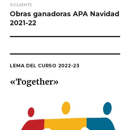
SIGUIENTE
Obras ganadoras APA Navidad
Entrada
2021-22
siguiente:
LEMA DEL CURSO 2022-23
«T
ogether
»