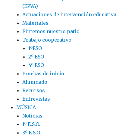
(EPVA)
Actuaciones de intervención educativa
Materiales
Pintemos nuestro patio
Trabajo cooperativo
1ºESO
2º ESO
4º ESO
Pruebas de inicio
Alumnado
Recursos
Entrevistas
MÚSICA
Noticias
1º E.S.O.
3º E.S.O.