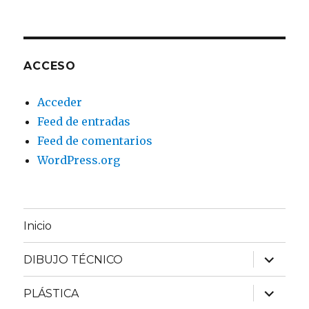
ACCESO
Acceder
Feed de entradas
Feed de comentarios
WordPress.org
Inicio
expande
DIBUJO TÉCNICO
el
menú
inferior
expande
PLÁSTICA
el