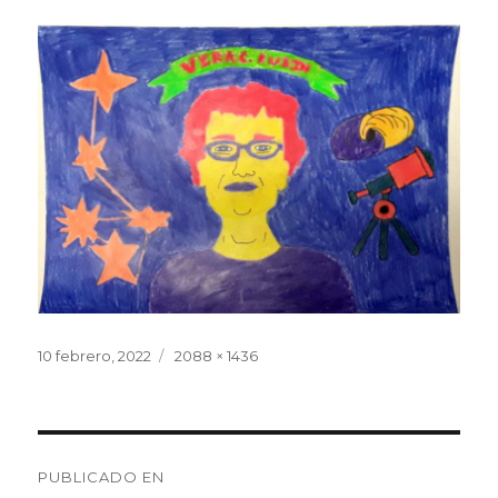
Publicado
10 febrero, 2022
Tamaño
2088 × 1436
el
completo
Navegación
PUBLICADO EN