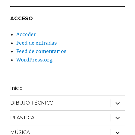
ACCESO
Acceder
Feed de entradas
Feed de comentarios
WordPress.org
Inicio
expande
DIBUJO TÉCNICO
el
menú
inferior
expande
PLÁSTICA
el
menú
inferior
expande
MÚSICA