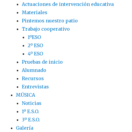
Actuaciones de intervención educativa
Materiales
Pintemos nuestro patio
Trabajo cooperativo
1ºESO
2º ESO
4º ESO
Pruebas de inicio
Alumnado
Recursos
Entrevistas
MÚSICA
Noticias
1º E.S.O.
3º E.S.O.
Galería