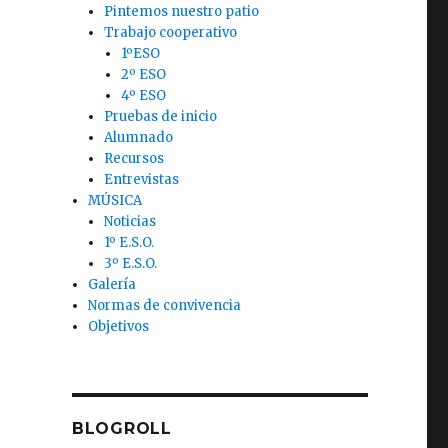
Pintemos nuestro patio
Trabajo cooperativo
1ºESO
2º ESO
4º ESO
Pruebas de inicio
Alumnado
Recursos
Entrevistas
MÚSICA
Noticias
1º E.S.O.
3º E.S.O.
Galería
Normas de convivencia
Objetivos
BLOGROLL