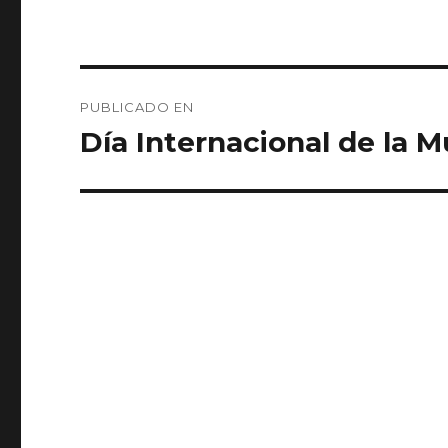
Navegación
PUBLICADO EN
de
Día Internacional de la M
entradas