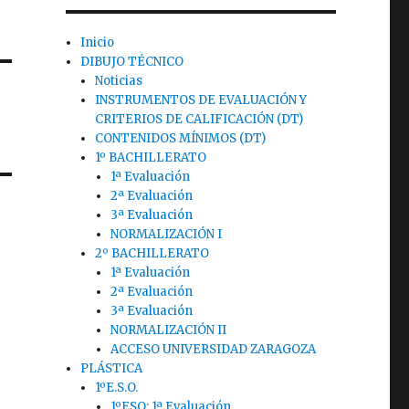
Inicio
DIBUJO TÉCNICO
Noticias
INSTRUMENTOS DE EVALUACIÓN Y
CRITERIOS DE CALIFICACIÓN (DT)
CONTENIDOS MÍNIMOS (DT)
1º BACHILLERATO
1ª Evaluación
2ª Evaluación
3ª Evaluación
NORMALIZACIÓN I
2º BACHILLERATO
1ª Evaluación
2ª Evaluación
3ª Evaluación
NORMALIZACIÓN II
ACCESO UNIVERSIDAD ZARAGOZA
PLÁSTICA
1ºE.S.O.
1ºESO: 1ª Evaluación