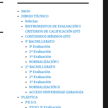
Inicio
DIBUJO TÉCNICO
Noticias
INSTRUMENTOS DE EVALUACIÓN Y
CRITERIOS DE CALIFICACIÓN (DT)
CONTENIDOS MÍNIMOS (DT)
1º BACHILLERATO
1ª Evaluación
2ª Evaluación
3ª Evaluación
NORMALIZACIÓN I
2º BACHILLERATO
1ª Evaluación
2ª Evaluación
3ª Evaluación
NORMALIZACIÓN II
ACCESO UNIVERSIDAD ZARAGOZA
PLÁSTICA
1ºE.S.O.
1ºESO: 1ª Evaluación