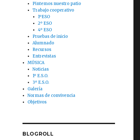
Pintemos nuestro patio
Trabajo cooperativo
1ºESO
2º ESO
4º ESO
Pruebas de inicio
Alumnado
Recursos
Entrevistas
MÚSICA
Noticias
1º E.S.O.
3º E.S.O.
Galería
Normas de convivencia
Objetivos
BLOGROLL