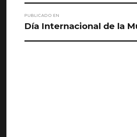
Navegación
PUBLICADO EN
de
Día Internacional de la M
entradas