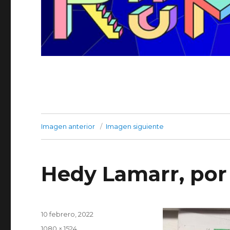
Imagen anterior
Imagen siguiente
Hedy Lamarr, por
Publicado
10 febrero, 2022
el
Tamaño
1080 × 1524