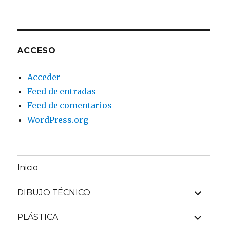
ACCESO
Acceder
Feed de entradas
Feed de comentarios
WordPress.org
Inicio
expande
DIBUJO TÉCNICO
el
menú
inferior
expande
PLÁSTICA
el