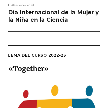
Navegación
PUBLICADO EN
de
Día Internacional de la Mujer y
la Niña en la Ciencia
entradas
LEMA DEL CURSO 2022-23
«T
ogether
»