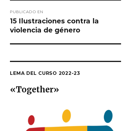
Navegación
PUBLICADO EN
de
15 Ilustraciones contra la
violencia de género
entradas
LEMA DEL CURSO 2022-23
«T
ogether
»