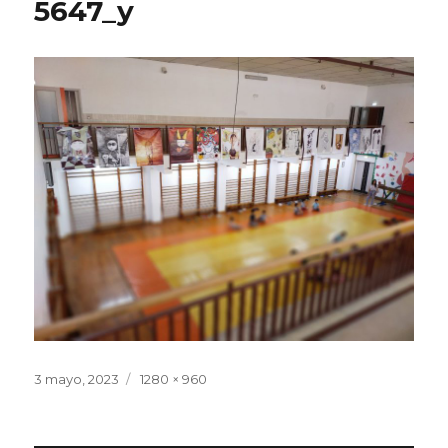
5647_y
Publicado
3 mayo, 2023
Tamaño
1280 × 960
el
completo