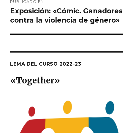
PUBLICADO EN
de
Exposición: «Cómic. Ganadores
contra la violencia de género»
entradas
LEMA DEL CURSO 2022-23
«T
ogether
»