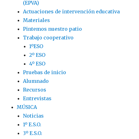
(EPVA)
Actuaciones de intervención educativa
Materiales
Pintemos nuestro patio
Trabajo cooperativo
1ºESO
2º ESO
4º ESO
Pruebas de inicio
Alumnado
Recursos
Entrevistas
MÚSICA
Noticias
1º E.S.O.
3º E.S.O.