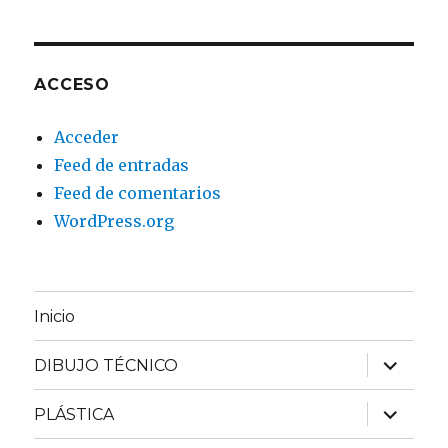
ACCESO
Acceder
Feed de entradas
Feed de comentarios
WordPress.org
Inicio
expande
DIBUJO TÉCNICO
el
menú
inferior
expande
PLÁSTICA
el
menú