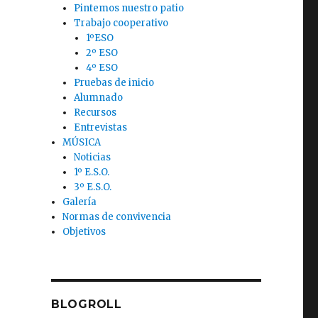
Pintemos nuestro patio
Trabajo cooperativo
1ºESO
2º ESO
4º ESO
Pruebas de inicio
Alumnado
Recursos
Entrevistas
MÚSICA
Noticias
1º E.S.O.
3º E.S.O.
Galería
Normas de convivencia
Objetivos
BLOGROLL