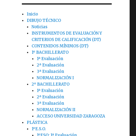
Inicio
DIBUJO TÉCNICO
Noticias
INSTRUMENTOS DE EVALUACIÓN Y
CRITERIOS DE CALIFICACIÓN (DT)
CONTENIDOS MÍNIMOS (DT)
1º BACHILLERATO
1ª Evaluación
2ª Evaluación
3ª Evaluación
NORMALIZACIÓN I
2º BACHILLERATO
1ª Evaluación
2ª Evaluación
3ª Evaluación
NORMALIZACIÓN II
ACCESO UNIVERSIDAD ZARAGOZA
PLÁSTICA
1ºE.S.O.
1ºESO: 1ª Evaluación