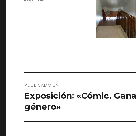
completo
Navegación
PUBLICADO EN
de
Exposición: «Cómic. Gana
entradas
género»