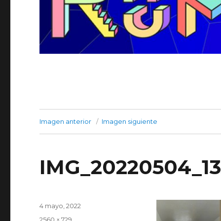
Imagen anterior
Imagen siguiente
IMG_20220504_1
Publicado
4 mayo, 2022
el
Tamaño
2560 × 729