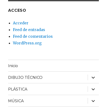
ACCESO
Acceder
Feed de entradas
Feed de comentarios
WordPress.org
Inicio
expande
DIBUJO TÉCNICO
el
menú
inferior
expande
PLÁSTICA
el
menú
inferior
expande
MÚSICA
el