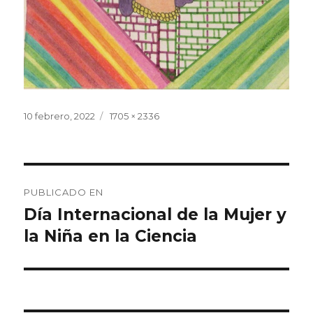
Publicado
10 febrero, 2022
Tamaño
1705 × 2336
el
completo
Navegación
PUBLICADO EN
de
Día Internacional de la Mujer y
la Niña en la Ciencia
entradas