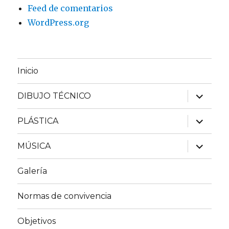
Feed de comentarios
WordPress.org
Inicio
expande
DIBUJO TÉCNICO
el
menú
inferior
expande
PLÁSTICA
el
menú
inferior
expande
MÚSICA
el
menú
inferior
Galería
Normas de convivencia
Objetivos