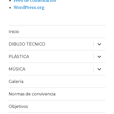
Feed de comentarios
WordPress.org
Inicio
expande
DIBUJO TÉCNICO
el
menú
inferior
expande
PLÁSTICA
el
menú
inferior
expande
MÚSICA
el
menú
inferior
Galería
Normas de convivencia
Objetivos