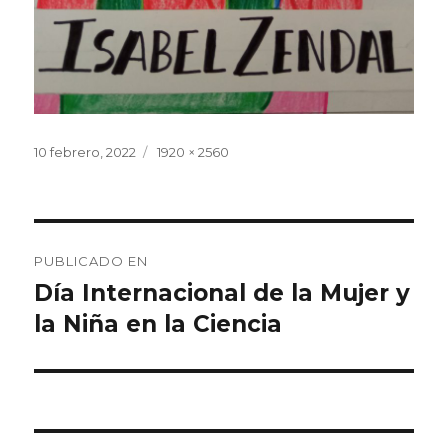
Publicado
10 febrero, 2022
Tamaño
1920 × 2560
el
completo
Navegación
PUBLICADO EN
de
Día Internacional de la Mujer y
la Niña en la Ciencia
entradas