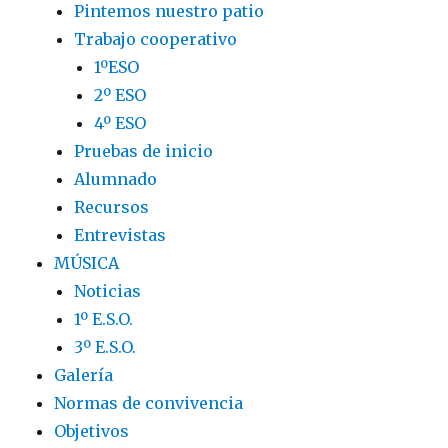
Pintemos nuestro patio
Trabajo cooperativo
1ºESO
2º ESO
4º ESO
Pruebas de inicio
Alumnado
Recursos
Entrevistas
MÚSICA
Noticias
1º E.S.O.
3º E.S.O.
Galería
Normas de convivencia
Objetivos