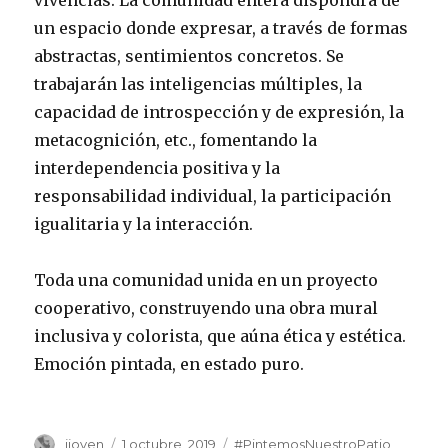
vivencias. La comunidad entera dispondrá de
un espacio donde expresar, a través de formas
abstractas, sentimientos concretos. Se
trabajarán las inteligencias múltiples, la
capacidad de introspección y de expresión, la
metacognición, etc., fomentando la
interdependencia positiva y la
responsabilidad individual, la participación
igualitaria y la interacción.
Toda una comunidad unida en un proyecto
cooperativo, construyendo una obra mural
inclusiva y colorista, que aúna ética y estética.
Emoción pintada, en estado puro.
Autor
jjoven
Publicado
1 octubre, 2019
Categorías
#PintemosNuestroPatio
,