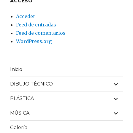
ACCESO
Acceder
Feed de entradas
Feed de comentarios
WordPress.org
Inicio
expande
DIBUJO TÉCNICO
el
menú
inferior
expande
PLÁSTICA
el
menú
inferior
expande
MÚSICA
el
menú
inferior
Galería