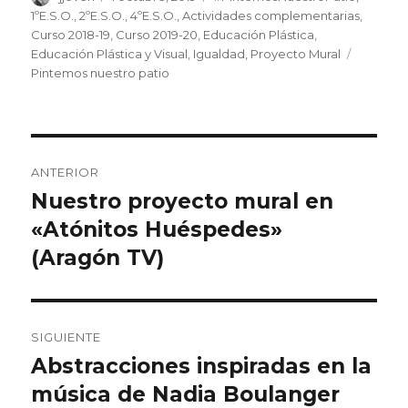
el
1ºE.S.O.
,
2ºE.S.O.
,
4ºE.S.O.
,
Actividades complementarias
,
Curso 2018-19
,
Curso 2019-20
,
Educación Plástica
,
Educación Plástica y Visual
,
Igualdad
,
Proyecto Mural
Etiqueta
Pintemos nuestro patio
Navegación
ANTERIOR
de
Nuestro proyecto mural en
Entrada
«Atónitos Huéspedes»
anterior:
entradas
(Aragón TV)
SIGUIENTE
Abstracciones inspiradas en la
Entrada
música de Nadia Boulanger
siguiente: