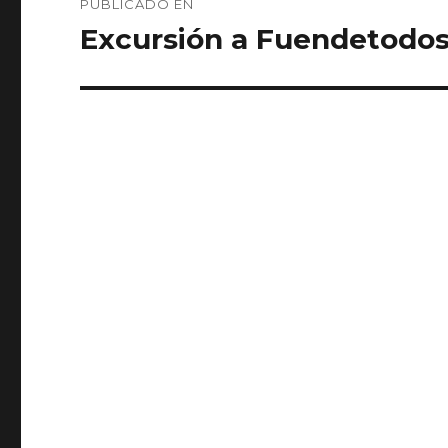
PUBLICADO EN
de
Excursión a Fuendetodos
entradas