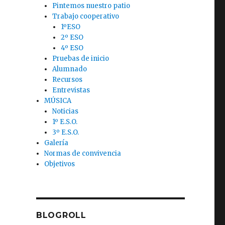
Pintemos nuestro patio
Trabajo cooperativo
1ºESO
2º ESO
4º ESO
Pruebas de inicio
Alumnado
Recursos
Entrevistas
MÚSICA
Noticias
1º E.S.O.
3º E.S.O.
Galería
Normas de convivencia
Objetivos
BLOGROLL