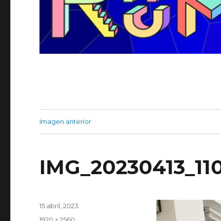
Imagen anterior
IMG_20230413_11
Publicado
15 abril, 2023
el
Tamaño
1920 × 2560