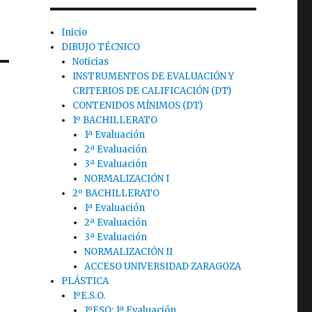
Inicio
DIBUJO TÉCNICO
Noticias
INSTRUMENTOS DE EVALUACIÓN Y
CRITERIOS DE CALIFICACIÓN (DT)
CONTENIDOS MÍNIMOS (DT)
1º BACHILLERATO
1ª Evaluación
2ª Evaluación
3ª Evaluación
NORMALIZACIÓN I
2º BACHILLERATO
1ª Evaluación
2ª Evaluación
3ª Evaluación
NORMALIZACIÓN II
ACCESO UNIVERSIDAD ZARAGOZA
PLÁSTICA
1ºE.S.O.
1ºESO: 1ª Evaluación