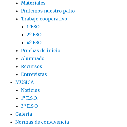
Materiales
Pintemos nuestro patio
Trabajo cooperativo
1ºESO
2º ESO
4º ESO
Pruebas de inicio
Alumnado
Recursos
Entrevistas
MÚSICA
Noticias
1º E.S.O.
3º E.S.O.
Galería
Normas de convivencia