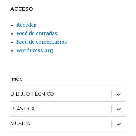
ACCESO
Acceder
Feed de entradas
Feed de comentarios
WordPress.org
Inicio
expande
DIBUJO TÉCNICO
el
menú
inferior
expande
PLÁSTICA
el
menú
inferior
expande
MÚSICA
el
menú