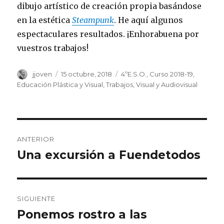
dibujo artístico de creación propia basándose
en la estética
Steampunk
. He aquí algunos
espectaculares resultados. ¡Enhorabuena por
vuestros trabajos!
Autor
jjoven
Publicado
15 octubre, 2018
Categorías
4ºE.S.O.
,
Curso 2018-19
,
el
Educación Plástica y Visual
,
Trabajos
,
Visual y Audiovisual
Navegación
ANTERIOR
de
Una excursión a Fuendetodos
Entrada
anterior:
entradas
SIGUIENTE
Ponemos rostro a las
Entrada