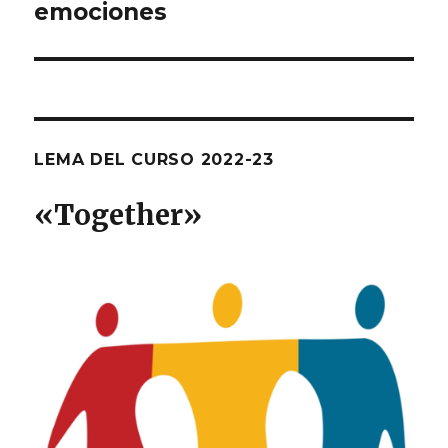
emociones
siguiente:
LEMA DEL CURSO 2022-23
«T
ogether
»