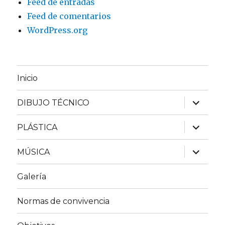
Feed de entradas
Feed de comentarios
WordPress.org
Inicio
expande
DIBUJO TÉCNICO
el
menú
inferior
expande
PLÁSTICA
el
menú
inferior
expande
MÚSICA
el
menú
inferior
Galería
Normas de convivencia