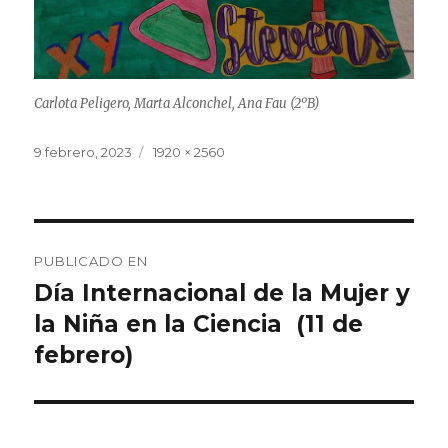
Carlota Peligero, Marta Alconchel, Ana Fau (2ºB)
Publicado
9 febrero, 2023
Tamaño
1920 × 2560
el
completo
Navegación
PUBLICADO EN
de
Día Internacional de la Mujer y
la Niña en la Ciencia (11 de
entradas
febrero)