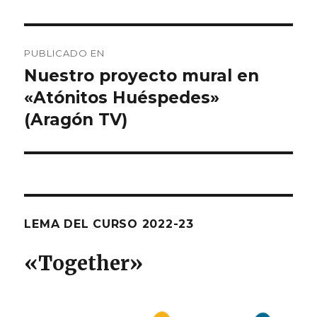
Navegación
PUBLICADO EN
de
Nuestro proyecto mural en
«Atónitos Huéspedes»
entradas
(Aragón TV)
LEMA DEL CURSO 2022-23
«T
ogether
»