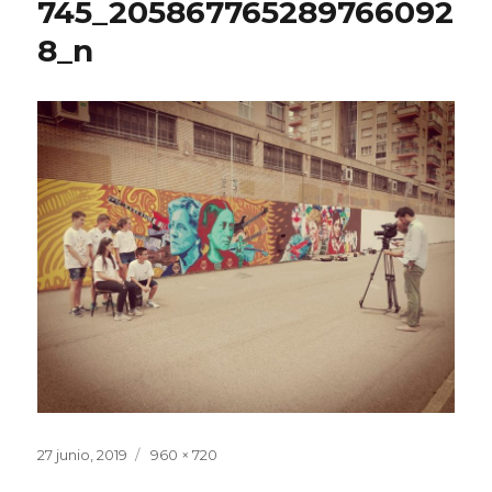
745_205867765289766092
8_n
Publicado
27 junio, 2019
Tamaño
960 × 720
el
completo