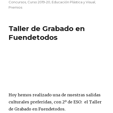
el
Concursos
,
Curso 2019-20
,
Educación Plástica y Visual
,
Premios
Taller de Grabado en
Fuendetodos
получить займ онлайн
.
Hoy hemos realizado una de nuestras salidas
culturales preferidas, con 2º de ESO: el Taller
de Grabado en Fuendetodos.