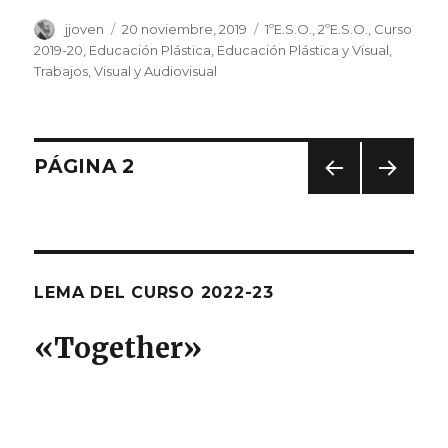
Autor
jjoven
Publicado
20 noviembre, 2019
Categorías
1ºE.S.O.
,
2ºE.S.O.
,
Curso
el
2019-20
,
Educación Plástica
,
Educación Plástica y Visual
,
Trabajos
,
Visual y Audiovisual
Navegación
PÁGINA
2
PÁGI
PRÓ
de
NA
XIMA
ANT
PÁGI
entradas
ERIO
NA
R
LEMA DEL CURSO 2022-23
«T
ogether
»