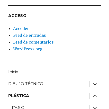
ACCESO
Acceder
Feed de entradas
Feed de comentarios
WordPress.org
Inicio
expande
DIBUJO TÉCNICO
el
menú
inferior
expande
PLÁSTICA
el
menú
inferior
expande
1ºE.S.O.