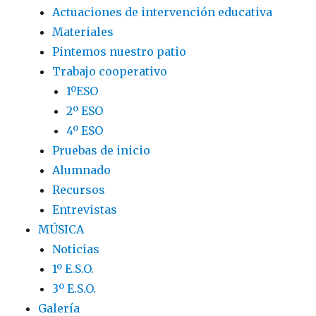
Actuaciones de intervención educativa
Materiales
Pintemos nuestro patio
Trabajo cooperativo
1ºESO
2º ESO
4º ESO
Pruebas de inicio
Alumnado
Recursos
Entrevistas
MÚSICA
Noticias
1º E.S.O.
3º E.S.O.
Galería