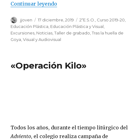
Continuar leyendo
«Taller de Grabado en Fuendet
Autor
jjoven
Publicado
17 diciembre, 2019
Categorías
2ºE.S.O.
,
Curso 2019-20
,
el
Educación Plástica
,
Educación Plástica y Visual
,
Excursiones
,
Noticias
,
Taller de grabado
,
Tras la huella de
Goya
,
Visual y Audiovisual
«Operación Kilo»
Todos los años, durante el tiempo litúrgico del
Adviento
, el colegio realiza campaña de