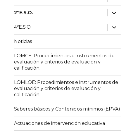
el
menú
inferior
expande
2ºE.S.O.
el
menú
inferior
expande
4ºE.S.O.
el
menú
inferior
Noticias
LOMCE: Procedimientos e instrumentos de
evaluación y criterios de evaluación y
calificación.
LOMLOE: Procedimientos e instrumentos de
evaluación y criterios de evaluación y
calificación.
Saberes básicos y Contenidos mínimos (EPVA)
Actuaciones de intervención educativa