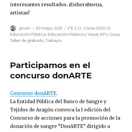
interesantes resultados. ¡Enhorabuena,
artistas!
Autor
jjoven
Publicado
20 mayo, 2021
Categorías
2ºE.S.O.
,
Curso 2020-21
,
el
Educación Plástica
,
Educación Plástica y Visual
,
EPV
,
Goya
,
Taller de grabado
,
Trabajos
Participamos en el
concurso donARTE
Concurso donARTE
.
La Entidad Pública del Banco de Sangre y
Tejidos de Aragón convoca la I edición del
Concurso de acciones para la promoción de la
donación de sangre “DonARTE” dirigido a