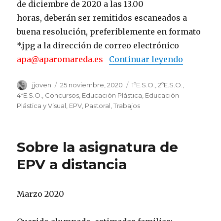
de diciembre de 2020 a las 13.00
horas, deberán ser remitidos escaneados a
buena resolución, preferiblemente en formato
*.jpg a la dirección de correo electrónico
apa@aparomareda.es
Continuar leyendo
«BASES 
Autor
jjoven
Publicado
25 noviembre, 2020
Categorías
1ºE.S.O.
,
2ºE.S.O.
,
el
4ºE.S.O.
,
Concursos
,
Educación Plástica
,
Educación
Plástica y Visual
,
EPV
,
Pastoral
,
Trabajos
Sobre la asignatura de
EPV a distancia
Marzo 2020