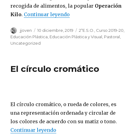
recogida de alimentos, la popular
Operación
Kilo
.
Continuar leyendo
««Operación Kilo»»
Autor
jjoven
Publicado
10 diciembre, 2019
Categorías
2ºE.S.O.
,
Curso 2019-20
,
el
Educación Plástica
,
Educación Plástica y Visual
,
Pastoral
,
Uncategorized
El círculo cromático
El círculo cromático, o rueda de colores, es
una representación ordenada y circular de
los colores de acuerdo con su matiz o tono.
Continuar leyendo
«El círculo cromático»