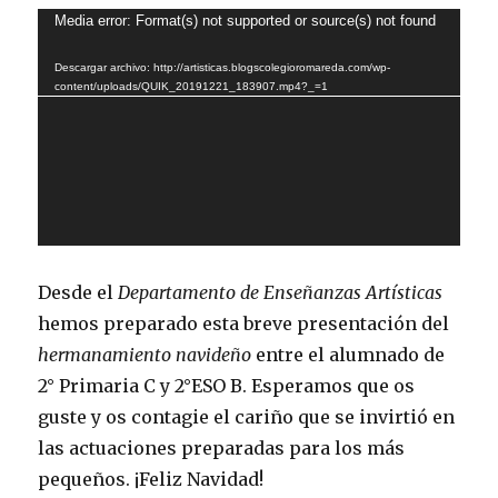
Reproductor
Media error: Format(s) not supported or source(s) not found
de
Descargar archivo: http://artisticas.blogscolegioromareda.com/wp-
vídeo
content/uploads/QUIK_20191221_183907.mp4?_=1
Desde el
Departamento de Enseñanzas Artísticas
hemos preparado esta breve presentación del
hermanamiento navideño
entre el alumnado de
2° Primaria C y 2°ESO B. Esperamos que os
guste y os contagie el cariño que se invirtió en
las actuaciones preparadas para los más
pequeños. ¡Feliz Navidad!