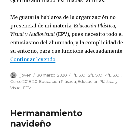
Querido alumnado, estimadas familias:
Me gustaría hablaros de la organización no
presencial de mi materia,
Educación Plástica,
Visual y Audiovisual
(EPV), pues necesito todo el
entusiasmo del alumnado, y la complicidad de
su entorno, para que funcione adecuadamente.
Continuar leyendo
«Sobre la asignatura de EPV a di
Autor
jjoven
Publicado
30 marzo, 2020
Categorías
1ºE.S.O.
,
2ºE.S.O.
,
4ºE.S.O.
,
el
Curso 2019-20
,
Educación Plástica
,
Educación Plástica y
Visual
,
EPV
Hermanamiento
navideño