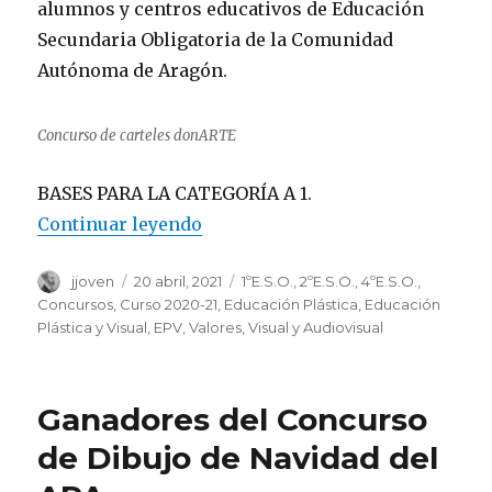
alumnos y centros educativos de Educación
Secundaria Obligatoria de la Comunidad
Autónoma de Aragón.
Concurso de carteles donARTE
BASES PARA LA CATEGORÍA A 1.
Continuar leyendo
«Participamos en el concurso 
Autor
jjoven
Publicado
20 abril, 2021
Categorías
1ºE.S.O.
,
2ºE.S.O.
,
4ºE.S.O.
,
el
Concursos
,
Curso 2020-21
,
Educación Plástica
,
Educación
Plástica y Visual
,
EPV
,
Valores
,
Visual y Audiovisual
Ganadores del Concurso
de Dibujo de Navidad del