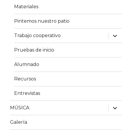
Materiales
Pintemos nuestro patio
expande
Trabajo cooperativo
el
menú
inferior
Pruebas de inicio
Alumnado
Recursos
Entrevistas
expande
MÚSICA
el
menú
inferior
Galería