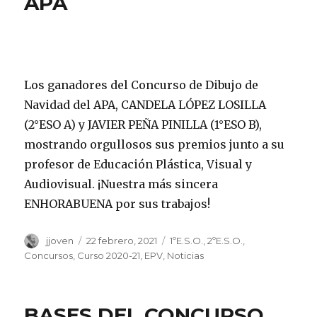
APA
Los ganadores del Concurso de Dibujo de
Navidad del APA, CANDELA LÓPEZ LOSILLA
(2°ESO A) y JAVIER PEÑA PINILLA (1°ESO B),
mostrando orgullosos sus premios junto a su
profesor de Educación Plástica, Visual y
Audiovisual. ¡Nuestra más sincera
ENHORABUENA por sus trabajos!
Autor
jjoven
Publicado
22 febrero, 2021
Categorías
1ºE.S.O.
,
2ºE.S.O.
,
el
Concursos
,
Curso 2020-21
,
EPV
,
Noticias
BASES DEL CONCURSO