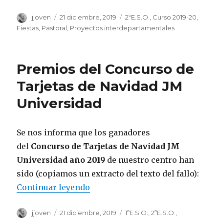
Autor
jjoven
Publicado
21 diciembre, 2019
Categorías
2ºE.S.O.
,
Curso 2019-20
,
el
Fiestas
,
Pastoral
,
Proyectos interdepartamentales
Premios del Concurso de
Tarjetas de Navidad JM
Universidad
Se nos informa que los ganadores
del
Concurso de Tarjetas de Navidad JM
Universidad año 2019
de nuestro centro han
sido (copiamos un extracto del texto del fallo):
Continuar leyendo
«Premios del Concurso de Tarje
Autor
jjoven
Publicado
21 diciembre, 2019
Categorías
1ºE.S.O.
,
2ºE.S.O.
,